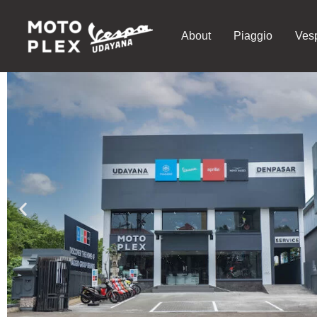
Lewati
ke
About
Piaggio
Ves
konten