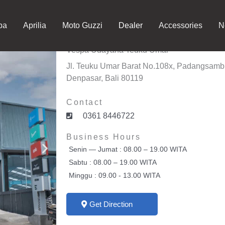
pa
Aprilia
Moto Guzzi
Dealer
Accessories
N
Vespa Udayana Teuku Umar
Jl. Teuku Umar Barat No.108x, Padangsambi
Denpasar, Bali 80119
Contact
0361 8446722
Business Hours
Senin — Jumat : 08.00 – 19.00 WITA
Sabtu : 08.00 – 19.00 WITA
Minggu : 09.00 - 13.00 WITA
Get Direction